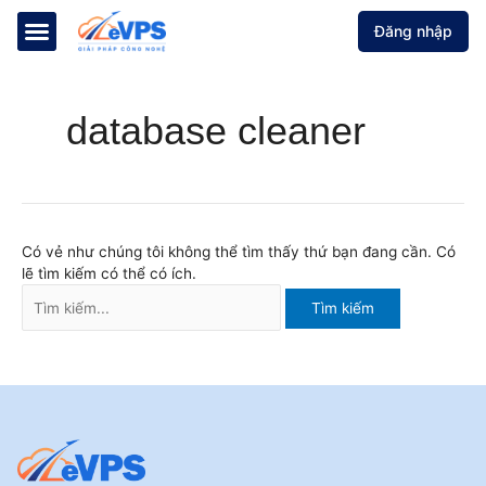
Nhảy
Tìm
Đăng nhập
tới
kiếm:
nội
Web Hosting
Máy chủ ảo VPS
Hỗ trợ WordPress
dung
database cleaner
Có vẻ như chúng tôi không thể tìm thấy thứ bạn đang cần. Có
lẽ tìm kiếm có thể có ích.