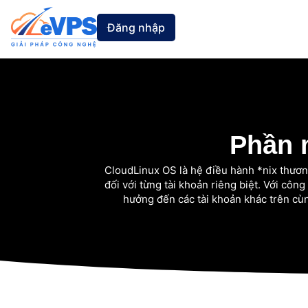
Nhảy
tới
Đăng nhập
nội
dung
Phần
CloudLinux OS là hệ điều hành *nix thươn
đối với từng tài khoản riêng biệt. Với cô
hưởng đến các tài khoản khác trên cùn