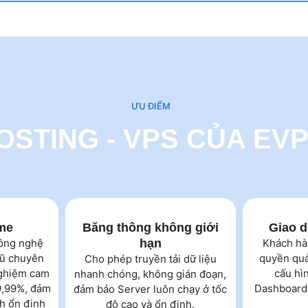
ƯU ĐIỂM
OSTING - VPS CỦA EV
me
Băng thông không giới
Giao d
ông nghệ
hạn
Khách hà
gũ chuyên
quyền quả
Cho phép truyền tải dữ liệu
nghiệm cam
cấu hìn
nhanh chóng, không gián đoạn,
99,99%, đảm
Dashboard 
đảm bảo Server luôn chạy ở tốc
h ổn định
độ cao và ổn định.