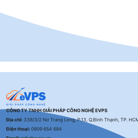
CÔNG TY TNHH GIẢI PHÁP CÔNG NGHỆ EVPS
Địa chỉ:
338/3/2 Nơ Trang Long, P.13, Q.Bình Thạnh, TP. HC
Điện thoại:
0909 654 684