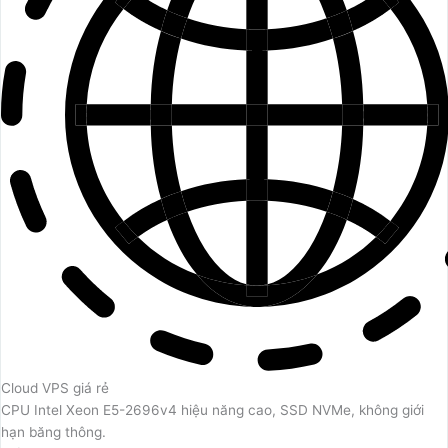
Cloud VPS giá rẻ
CPU Intel Xeon E5-2696v4 hiệu năng cao, SSD NVMe, không giới
hạn băng thông.