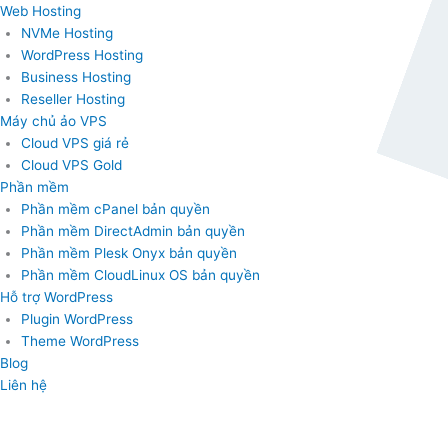
Nhảy
Tìm
Web Hosting
tới
kiếm:
NVMe Hosting
nội
WordPress Hosting
dung
Business Hosting
Reseller Hosting
Máy chủ ảo VPS
Cloud VPS giá rẻ
Cloud VPS Gold
Phần mềm
Phần mềm cPanel bản quyền
Phần mềm DirectAdmin bản quyền
Phần mềm Plesk Onyx bản quyền
Phần mềm CloudLinux OS bản quyền
Hỗ trợ WordPress
Plugin WordPress
Theme WordPress
Blog
Liên hệ