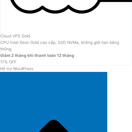
Cloud VPS Gold
CPU Intel Xeon Gold cao cấp, SSD NVMe, không giới hạn băng
thông.
Giảm 2 tháng khi thanh toán 12 tháng
17% OFF
Hỗ trợ WordPress