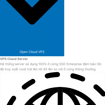
Open Cloud VPS
VPS Cloud Server
Hệ thống server sử dụng 100% ổ cứng SSD Enterprise đảm bảo tốc
độ truy xuất vượt trội lên tới 40 lần so với ổ cứng thông thường.