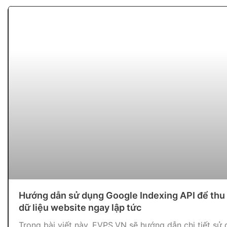
Hướng dẫn sử dụng Google Indexing API để thu
dữ liệu website ngay lập tức
Trong bài viết này, EVPS.VN sẽ hướng dẫn chi tiết sử