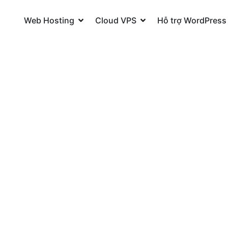
Open Web Hosting
Open Cloud VPS
Web Hosting
Cloud VPS
Hỗ trợ WordPress
SEO