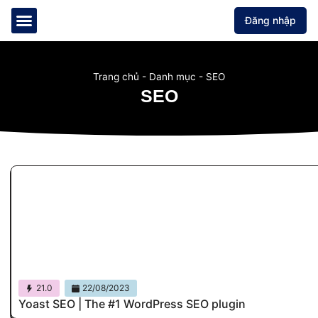
Nhảy
Đăng nhập
tới
nội
Web Hosting
Máy chủ ảo VPS
Hỗ trợ WordPress
dung
Trang chủ
-
Danh mục
-
SEO
SEO
21.0
22/08/2023
Yoast SEO | The #1 WordPress SEO plugin